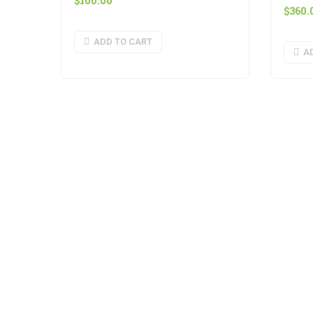
$
100.00
$
360.
ADD TO CART
A