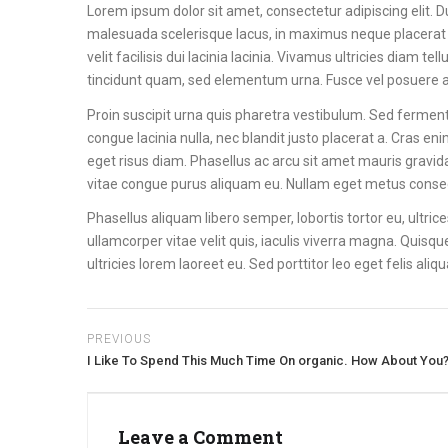
Lorem ipsum dolor sit amet, consectetur adipiscing elit. 
malesuada scelerisque lacus, in maximus neque placerat id
velit facilisis dui lacinia lacinia. Vivamus ultricies diam
tincidunt quam, sed elementum urna. Fusce vel posuere arc
Proin suscipit urna quis pharetra vestibulum. Sed fermentu
congue lacinia nulla, nec blandit justo placerat a. Cras eni
eget risus diam. Phasellus ac arcu sit amet mauris gravid
vitae congue purus aliquam eu. Nullam eget metus consectetu
Phasellus aliquam libero semper, lobortis tortor eu, ultri
ullamcorper vitae velit quis, iaculis viverra magna. Quisqu
ultricies lorem laoreet eu. Sed porttitor leo eget felis ali
PREVIOUS
I Like To Spend This Much Time On organic. How About You
Leave a Comment