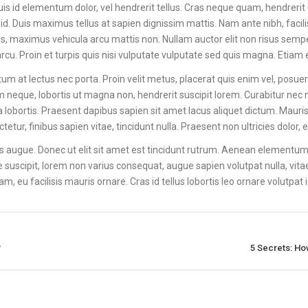
Duis id elementum dolor, vel hendrerit tellus. Cras neque quam, hendrer
. Duis maximus tellus at sapien dignissim mattis. Nam ante nibh, facilis
 tellus, maximus vehicula arcu mattis non. Nullam auctor elit non risus se
u. Proin et turpis quis nisi vulputate vulputate sed quis magna. Etiam 
m at lectus nec porta. Proin velit metus, placerat quis enim vel, posuer
m neque, lobortis ut magna non, hendrerit suscipit lorem. Curabitur nec ni
a lobortis. Praesent dapibus sapien sit amet lacus aliquet dictum. Mauri
r, finibus sapien vitae, tincidunt nulla. Praesent non ultricies dolor, e
ces augue. Donec ut elit sit amet est tincidunt rutrum. Aenean elementum
e suscipit, lorem non varius consequat, augue sapien volutpat nulla, vitae 
quam, eu facilisis mauris ornare. Cras id tellus lobortis leo ornare volutp
?
5 Secrets: Ho