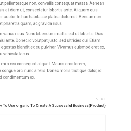
it ut pellentesque non, convallis consequat massa. Aenean
is et diam ut, consectetur lobortis ante. Aliquam quis
mper auctor. In hac habitasse platea dictumst. Aenean non
et pharetra quam, ac gravida risus.
e varius risus. Nunc bibendum mattis est ut lobortis. Duis
si ante. Donec id volutpat justo, sed ultricies dui. Etiam
s egestas blandit ex eu pulvinar. Vivamus euismod erat ex,
u vehicula lacus.
 mi a nisi consequat aliquet. Mauris eros lorem,
congue orci nunc a felis. Donec mollis tristique dolor, id
at id condimentum ex.
NEXT
w To Use organic To Create A Successful Business(Product)